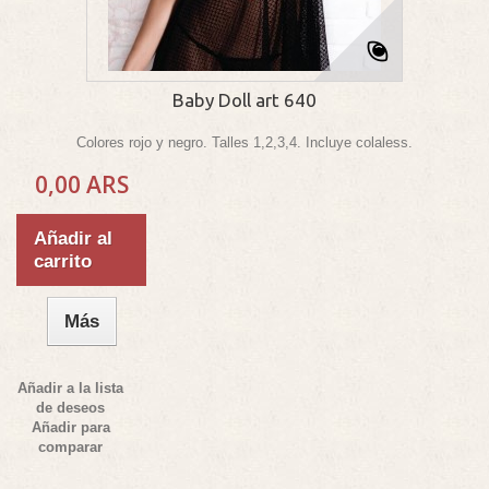
Baby Doll art 640
Colores rojo y negro. Talles 1,2,3,4. Incluye colaless.
0,00 ARS
Añadir al
carrito
Más
Añadir a la lista
de deseos
Añadir para
comparar